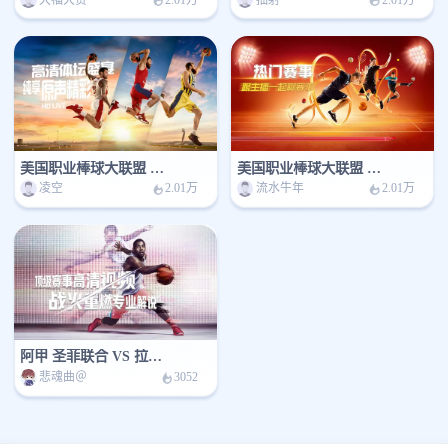
美国职业棒球大联盟 堪萨斯皇家 VS 明尼苏达双城
美国职业棒球大联盟 波士顿红袜 VS 芝加哥白袜队
凌空
流水牛年
2.01万
2.01万
阿甲 圣菲联合 VS 拉努斯竞技
悲魂曲＠
3052